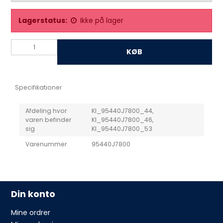
Lagerstatus:
Ikke på lager
KØB
Specifikationer
Afdeling hvor
KI_95440J7800_44,
varen befinder
KI_95440J7800_46,
sig
KI_95440J7800_53
Varenummer
95440J7800
Din konto
Mine ordrer