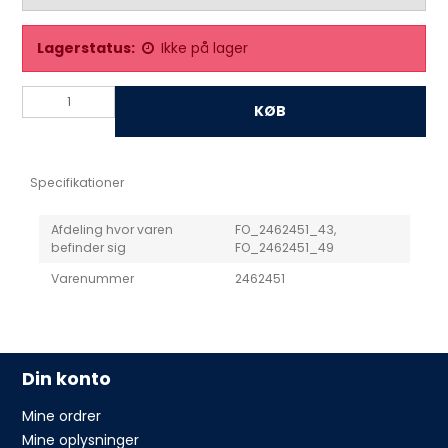
Lagerstatus:
Ikke på lager
KØB
Specifikationer
Afdeling hvor varen
FO_2462451_43,
befinder sig
FO_2462451_49
Varenummer
2462451
Din konto
Mine ordrer
Mine oplysninger