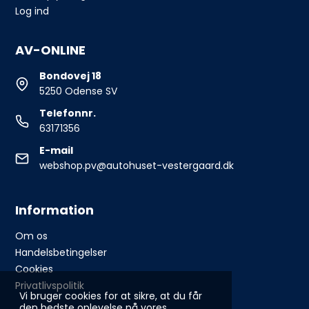
Log ind
AV-ONLINE
Bondovej 18
5250 Odense SV
Telefonnr.
63171356
E-mail
webshop.pv@autohuset-vestergaard.dk
Information
Om os
Handelsbetingelser
Cookies
Privatlivspolitik
Vi bruger cookies for at sikre, at du får
den bedste oplevelse på vores