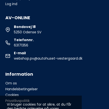
Log ind
AV-ONLINE
Bondovej 18
5250 Odense SV
Telefonnr.
63171356
E-mail
webshop.pv@autohuset-vestergaard.dk
Information
Om os
Handelsbetingelser
Cookies
Privatlivspolitik
Vi bruger cookies for at sikre, at du får
den bedste oplevelse på vores