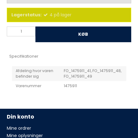
Lagerstatus:
4
på lager
KØB
Specifikationer
Afdeling hvor varen
FO_1475911_41, FO_1475911_48,
befinder sig
FO_1475911_49
Varenummer
1475911
Din konto
Mine ordrer
Mine oplysninger