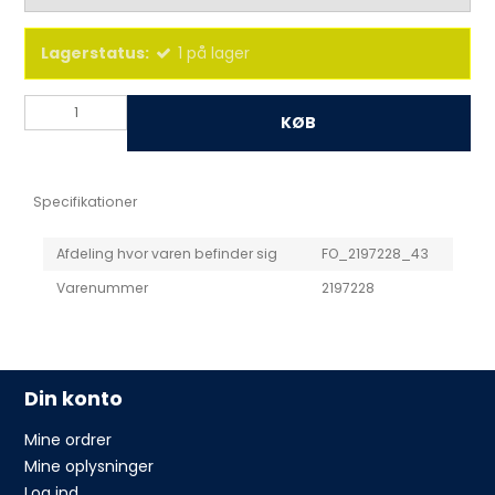
Lagerstatus:
1
på lager
KØB
Specifikationer
Afdeling hvor varen befinder sig
FO_2197228_43
Varenummer
2197228
Din konto
Mine ordrer
Mine oplysninger
Log ind