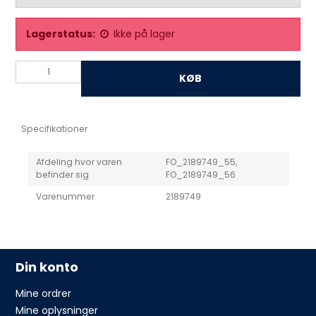
Lagerstatus:
Ikke på lager
KØB
Specifikationer
Afdeling hvor varen
FO_2189749_55,
befinder sig
FO_2189749_56
Varenummer
2189749
Din konto
Mine ordrer
Mine oplysninger