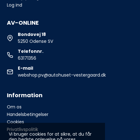
Log ind
AV-ONLINE
Bondovej 18
5250 Odense SV
Telefonnr.
63171356
E-mail
webshop.pv@autohuset-vestergaard.dk
Information
Om os
Handelsbetingelser
Cookies
Privatlivspolitik
Vi bruger cookies for at sikre, at du får
den bedste oplevelse på vores