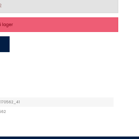
2
å lager
170562_41
562