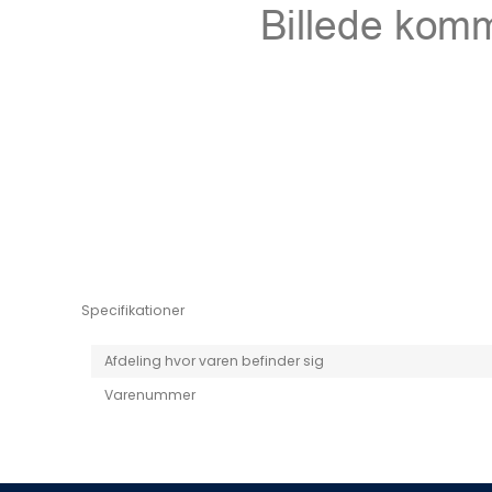
Niro EV
Picanto MY25
Specifikationer
Afdeling hvor varen befinder sig
Varenummer