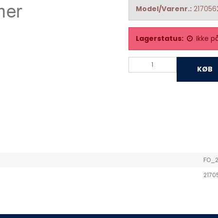
Model/Varenr.:
217056
Lagerstatus:
Ikke p
KØB
FO_2
2170