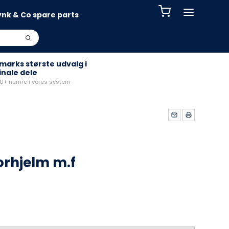
ynk & Co spare parts
arks største udvalg i
inale dele
+ numre i vores system
rhjelm m.f