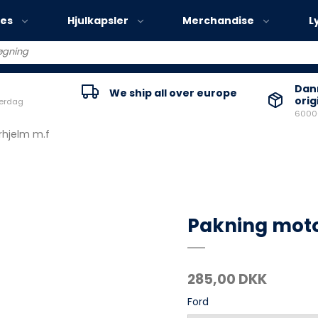
ies
Hjulkapsler
Merchandise
L
Volvo EX30
Danm
We ship all over europe
orig
verdag
Volvo EX40
60000
Volvo EC40
rhjelm m.f
Volvo EX90
Pakning moto
285,00 DKK
Ford