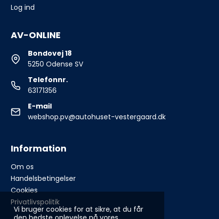
Log ind
AV-ONLINE
Bondovej 18
5250 Odense SV
Telefonnr.
63171356
E-mail
webshop.pv@autohuset-vestergaard.dk
Information
Om os
Handelsbetingelser
Cookies
Privatlivspolitik
Vi bruger cookies for at sikre, at du får
den bedste oplevelse på vores