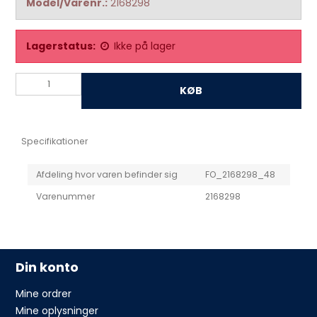
Model/Varenr.:
2168298
Lagerstatus:
Ikke på lager
KØB
Specifikationer
Afdeling hvor varen befinder sig
FO_2168298_48
Varenummer
2168298
Din konto
Mine ordrer
Mine oplysninger