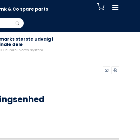
ynk & Co spare parts
arks største udvalg i
inale dele
+ numre i vores system
ningsenhed