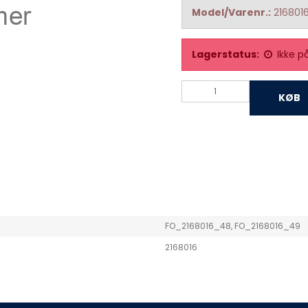
Model/Varenr.:
216801
Lagerstatus:
Ikke p
KØB
FO_2168016_48, FO_2168016_49
2168016