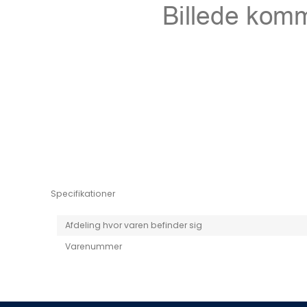
Niro EV
Picanto MY25
Specifikationer
Afdeling hvor varen befinder sig
Varenummer