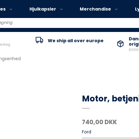
ies
Hjulkapsler
Merchandise
L
Volvo EX30
Danm
We ship all over europe
orig
verdag
Volvo EX40
60000
Volvo EC40
ingsenhed
Volvo EX90
Motor, betje
740,00 DKK
Ford