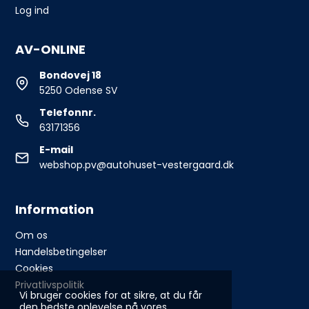
Log ind
AV-ONLINE
Bondovej 18
5250 Odense SV
Telefonnr.
63171356
E-mail
webshop.pv@autohuset-vestergaard.dk
Information
Om os
Handelsbetingelser
Cookies
Privatlivspolitik
Vi bruger cookies for at sikre, at du får
den bedste oplevelse på vores