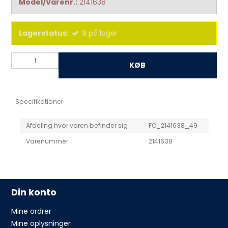
Model/Varenr.:
2141638
Lagerstatus:
9
på lager
KØB
Specifikationer
Afdeling hvor varen befinder sig
FO_2141638_49
Varenummer
2141638
Din konto
Mine ordrer
Mine oplysninger