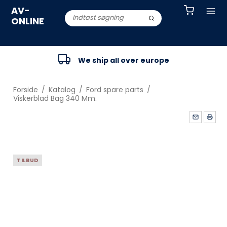
AV-
ONLINE
We ship all over europe
Forside
/
Katalog
/
Ford spare parts
/
Viskerblad Bag 340 Mm.
TILBUD