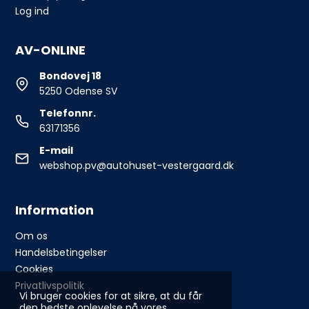
Log ind
AV-ONLINE
Bondovej 18
5250 Odense SV
Telefonnr.
63171356
E-mail
webshop.pv@autohuset-vestergaard.dk
Information
Om os
Handelsbetingelser
Cookies
Privatlivspolitik
Vi bruger cookies for at sikre, at du får
den bedste oplevelse på vores