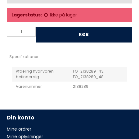
Lagerstatus:
Ikke på lager
KØB
Specifikationer
Afdeling hvor varen
FO_2138289_43,
befinder sig
FO_2138289_48
Varenummer
2138289
Din konto
Mine ordrer
Mine oplysninger