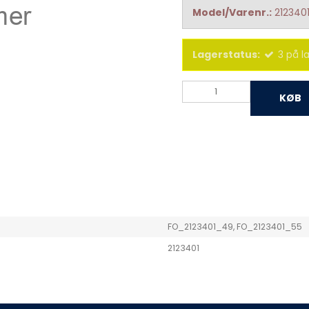
Model/Varenr.:
212340
Lagerstatus:
3
på l
KØB
FO_2123401_49, FO_2123401_55
2123401