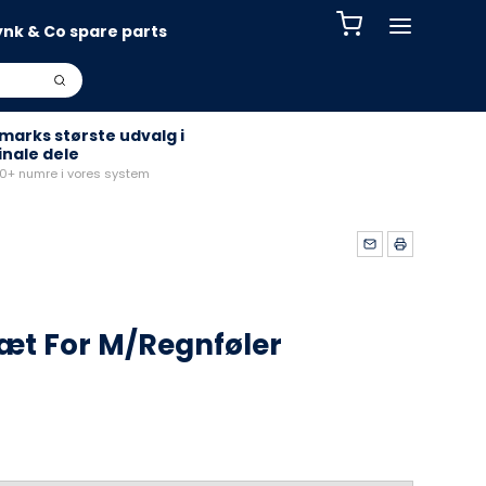
ynk & Co spare parts
arks største udvalg i
inale dele
+ numre i vores system
æt For M/Regnføler