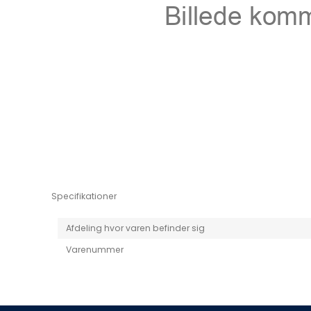
Niro EV
Picanto MY25
Specifikationer
Afdeling hvor varen befinder sig
Varenummer