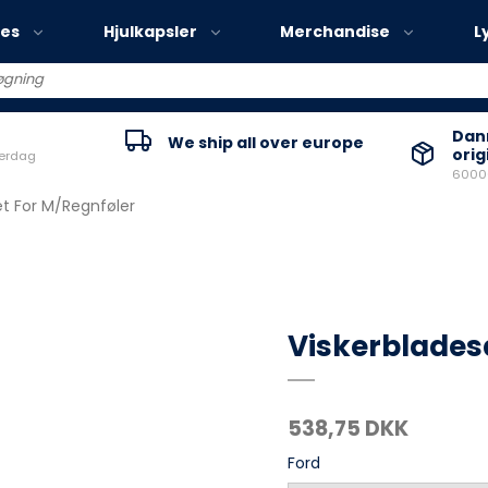
ies
Hjulkapsler
Merchandise
L
Volvo EX30
Danm
We ship all over europe
orig
verdag
Volvo EX40
60000
Volvo EC40
t For M/Regnføler
Volvo EX90
Viskerblades
538,75 DKK
Ford