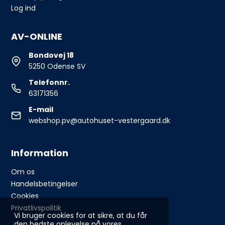
Log ind
AV-ONLINE
Bondovej 18
5250 Odense SV
Telefonnr.
63171356
E-mail
webshop.pv@autohuset-vestergaard.dk
Information
Om os
Handelsbetingelser
Cookies
Privatlivspolitik
Vi bruger cookies for at sikre, at du får
den bedste oplevelse på vores