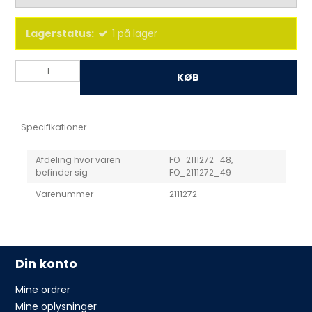
Lagerstatus:
1
på lager
KØB
Specifikationer
Afdeling hvor varen
FO_2111272_48,
befinder sig
FO_2111272_49
Varenummer
2111272
Din konto
Mine ordrer
Mine oplysninger