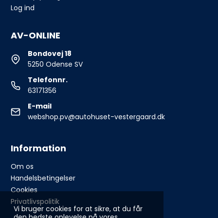
Log ind
AV-ONLINE
Bondovej 18
5250 Odense SV
Telefonnr.
63171356
E-mail
webshop.pv@autohuset-vestergaard.dk
Information
Om os
Handelsbetingelser
Cookies
Privatlivspolitik
Vi bruger cookies for at sikre, at du får
den bedste oplevelse på vores