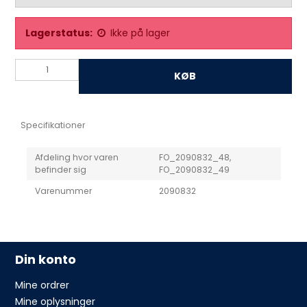
Lagerstatus:
Ikke på lager
KØB
Specifikationer
Afdeling hvor varen
FO_2090832_48,
befinder sig
FO_2090832_49
Varenummer
2090832
Din konto
Mine ordrer
Mine oplysninger