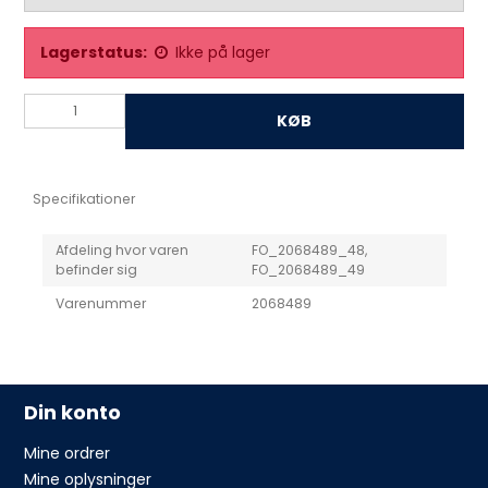
Lagerstatus:
Ikke på lager
KØB
Specifikationer
Afdeling hvor varen
FO_2068489_48,
befinder sig
FO_2068489_49
Varenummer
2068489
Din konto
Mine ordrer
Mine oplysninger