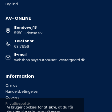
Log ind
AV-ONLINE
Bondovej 18
5250 Odense SV
Telefonnr.
63171356
E-mail
webshop.pv@autohuset-vestergaard.dk
Information
Om os
Handelsbetingelser
Cookies
Privatlivspolitik
Vi bruger cookies for at sikre, at du får
den bedste oplevelse på vores