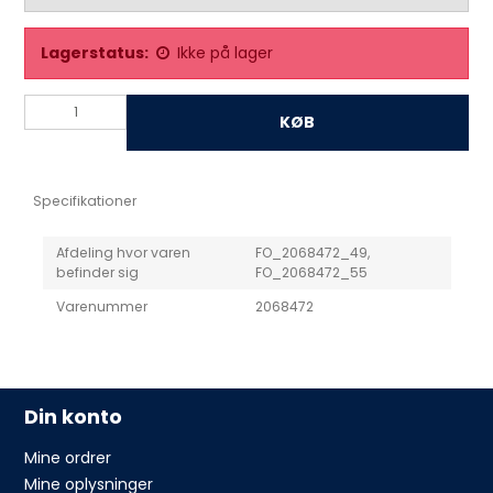
Lagerstatus:
Ikke på lager
KØB
Specifikationer
Afdeling hvor varen
FO_2068472_49,
befinder sig
FO_2068472_55
Varenummer
2068472
Din konto
Mine ordrer
Mine oplysninger