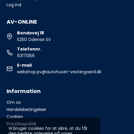
Log ind
AV-ONLINE
Bondovej 18
5250 Odense SV
Telefonnr.
63171356
E-mail
webshop.pv@autohuset-vestergaard.dk
Information
Om os
Handelsbetingelser
Cookies
Privatlivspolitik
Vi bruger cookies for at sikre, at du får
den bedste oplevelse på vores