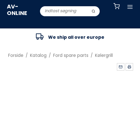
AV-
ONLINE
We ship all over europe
Forside
/
Katalog
/
Ford spare parts
/
Kølergrill