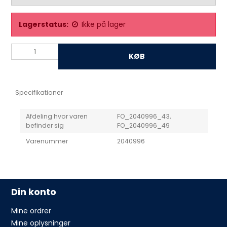
Lagerstatus:
Ikke på lager
KØB
Specifikationer
Afdeling hvor varen
FO_2040996_43,
befinder sig
FO_2040996_49
Varenummer
2040996
Din konto
Mine ordrer
Mine oplysninger