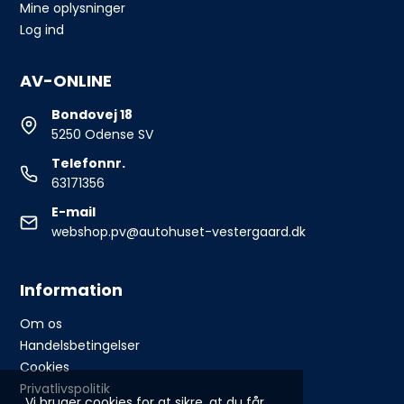
Mine oplysninger
Log ind
AV-ONLINE
Bondovej 18
5250 Odense SV
Telefonnr.
63171356
E-mail
webshop.pv@autohuset-vestergaard.dk
Information
Om os
Handelsbetingelser
Cookies
Privatlivspolitik
Vi bruger cookies for at sikre, at du får