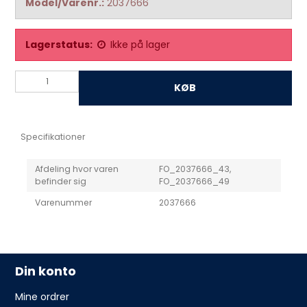
Model/Varenr.:
2037666
Lagerstatus:
Ikke på lager
KØB
Specifikationer
Afdeling hvor varen
FO_2037666_43,
befinder sig
FO_2037666_49
Varenummer
2037666
Din konto
Mine ordrer