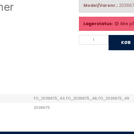
Model/Varenr.:
20366
Lagerstatus:
Ikke p
KØB
FO_2036675_43, FO_2036675_48, FO_2036675_49
2036675