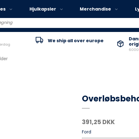
ies
Hjulkapsler
Merchandise
L
Volvo EX30
Danm
We ship all over europe
orig
verdag
Volvo EX40
60000
Volvo EC40
lder
Volvo EX90
Overløbsbeh
391,25 DKK
Ford