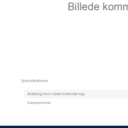
Niro EV
Picanto MY25
Specifikationer
Afdeling hvor varen befinder sig
Varenummer