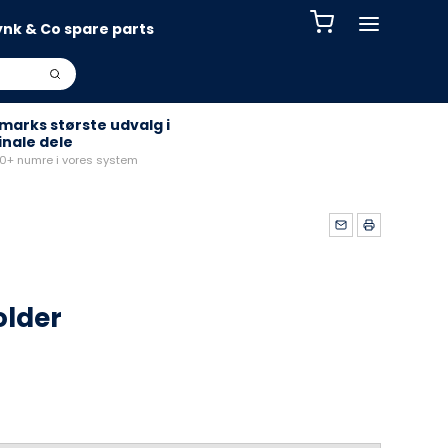
ynk & Co spare parts
arks største udvalg i
inale dele
+ numre i vores system
older