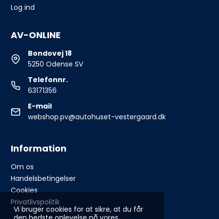
Log ind
AV-ONLINE
Bondovej 18
5250 Odense SV
Telefonnr.
63171356
E-mail
webshop.pv@autohuset-vestergaard.dk
Information
Om os
Handelsbetingelser
Cookies
Privatlivspolitik
Vi bruger cookies for at sikre, at du får
den bedste oplevelse på vores