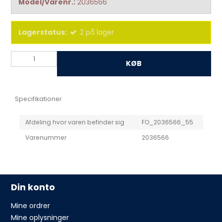
Model/Varenr.:
2036566
Lagerstatus:
2
på lager
KØB
Specifikationer
Afdeling hvor varen befinder sig
FO_2036566_55
Varenummer
2036566
Din konto
Mine ordrer
Mine oplysninger