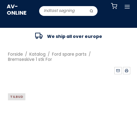
AV-
ONLINE
We ship all over europe
Forside
/
Katalog
/
Ford spare parts
/
Bremseskive 1 stk For
TILBUD