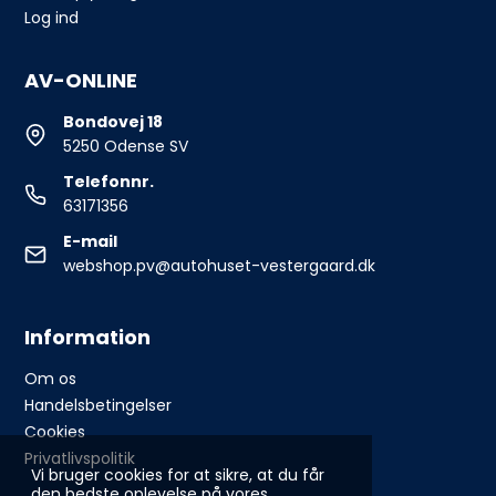
Log ind
AV-ONLINE
Bondovej 18
5250 Odense SV
Telefonnr.
63171356
E-mail
webshop.pv@autohuset-vestergaard.dk
Information
Om os
Handelsbetingelser
Cookies
Privatlivspolitik
Vi bruger cookies for at sikre, at du får
den bedste oplevelse på vores