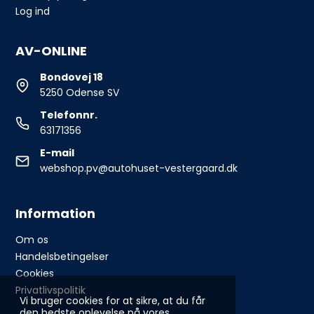
Log ind
AV-ONLINE
Bondovej 18
5250 Odense SV
Telefonnr.
63171356
E-mail
webshop.pv@autohuset-vestergaard.dk
Information
Om os
Handelsbetingelser
Cookies
Privatlivspolitik
Vi bruger cookies for at sikre, at du får
den bedste oplevelse på vores