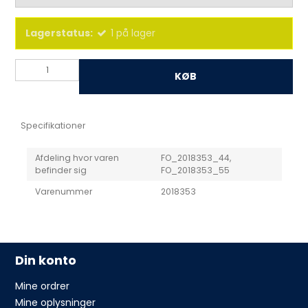
Lagerstatus:
1
på lager
KØB
Specifikationer
Afdeling hvor varen
FO_2018353_44,
befinder sig
FO_2018353_55
Varenummer
2018353
Din konto
Mine ordrer
Mine oplysninger