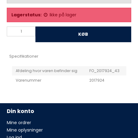
Lagerstatus:
Ikke på lager
KØB
Specifikationer
Afdeling hvor varen befinder sig
FO_2017924_43
Varenummer
2017924
Din konto
Mine ordrer
Mine oplysninger
Log ind