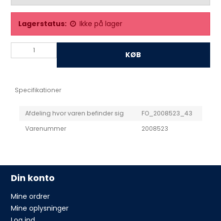
Lagerstatus:
Ikke på lager
KØB
Specifikationer
Afdeling hvor varen befinder sig
FO_2008523_43
Varenummer
2008523
Din konto
Mine ordrer
Mine oplysninger
Log ind