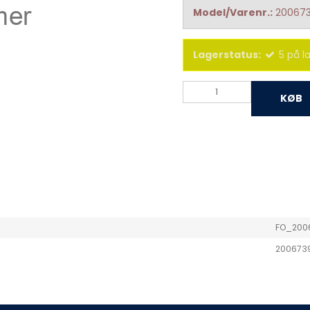
Model/Varenr.:
20067
Lagerstatus:
5
på l
KØB
FO_200
200673