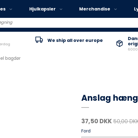
ies
Hjulkapsler
Merchandise
L
Volvo EX30
Danm
We ship all over europe
orig
verdag
Volvo EX40
60000
Volvo EC40
el bagdør
Volvo EX90
Anslag hæng
37,50 DKK
50,00 DK
Ford