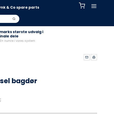
ynk & Co spare parts
arks største udvalg i
inale dele
+ numre i vores system
sel bagdør
K