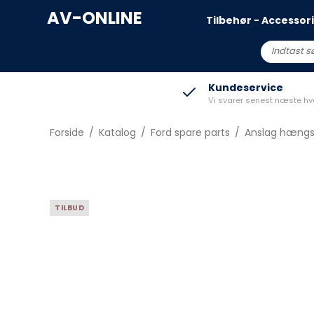
AV-ONLINE
Tilbehør - Accessor
Capri
R5
Kundeservice
Vi svarer senest næste h
Explorer All-Electic
Clio V
Kuga 2020->
Megane EV
Forside
/
Katalog
/
Ford spare parts
/
Anslag hængs
Puma Gen-E
Scenic E-Tech
Mustang Mach-e
TILBUD
2
EV3
3
EV4
4
EV6
EV9