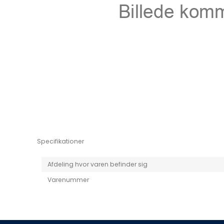
Niro EV
Picanto MY25
Specifikationer
Afdeling hvor varen befinder sig
Varenummer