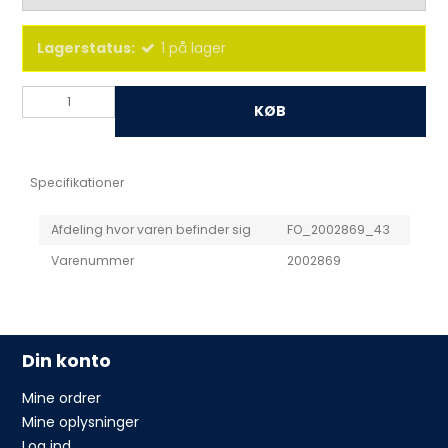
Lagerstatus:
1
på lager
KØB
Specifikationer
Afdeling hvor varen befinder sig
FO_2002869_43
Varenummer
2002869
Din konto
Mine ordrer
Mine oplysninger
Log ind