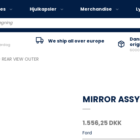
ies
Hjulkapsler
Merchandise
L
Volvo EX30
Danm
We ship all over europe
orig
verdag
Volvo EX40
60000
Volvo EC40
- REAR VIEW OUTER
Volvo EX90
MIRROR ASSY
1.556,25 DKK
Ford