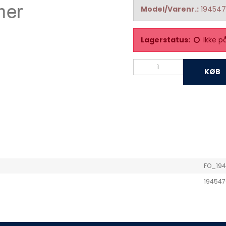
Model/Varenr.:
19454
Lagerstatus:
Ikke p
KØB
FO_19
194547