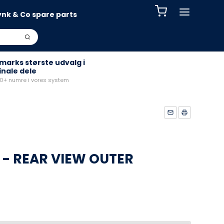
ynk & Co spare parts
arks største udvalg i
inale dele
+ numre i vores system
 - REAR VIEW OUTER