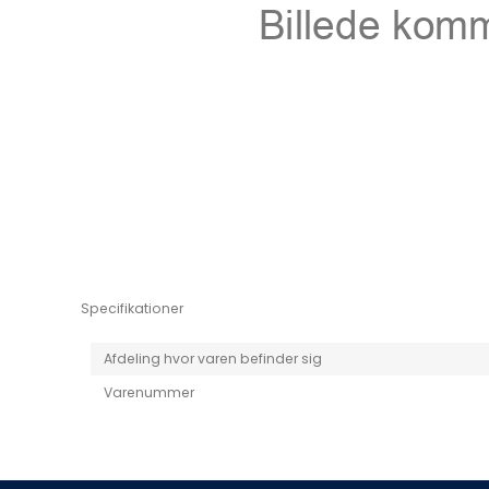
Niro EV
Picanto MY25
Specifikationer
Afdeling hvor varen befinder sig
Varenummer