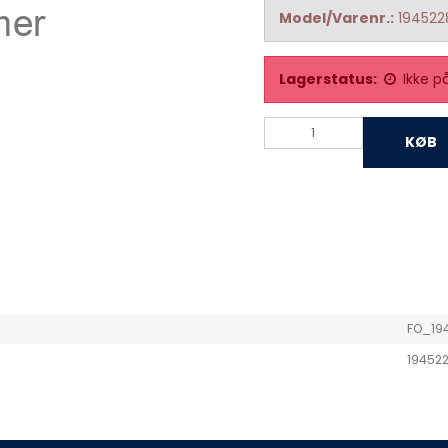
Model/Varenr.:
194522
Lagerstatus:
Ikke p
KØB
FO_19
19452