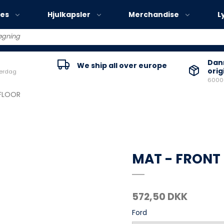
ies
Hjulkapsler
Merchandise
L
Volvo EX30
Danm
We ship all over europe
orig
verdag
Volvo EX40
60000
Volvo EC40
FLOOR
Volvo EX90
MAT - FRONT
572,50 DKK
Ford