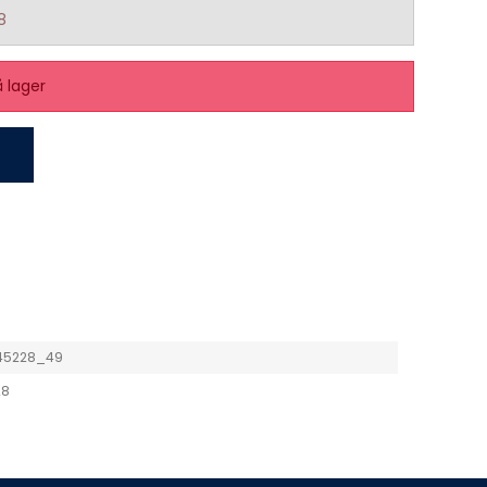
8
å lager
45228_49
28