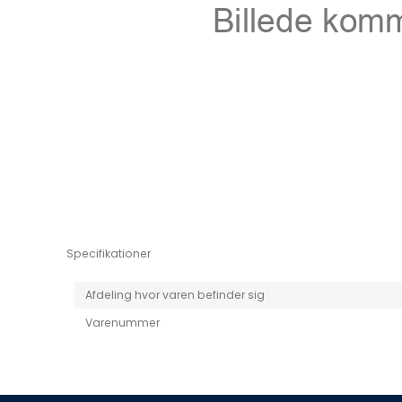
Niro EV
Picanto MY25
Specifikationer
Afdeling hvor varen befinder sig
Varenummer