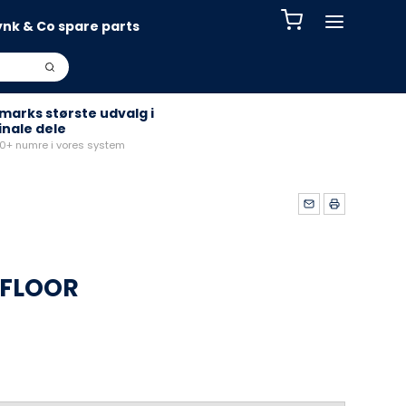
ynk & Co spare parts
arks største udvalg i
inale dele
+ numre i vores system
 FLOOR