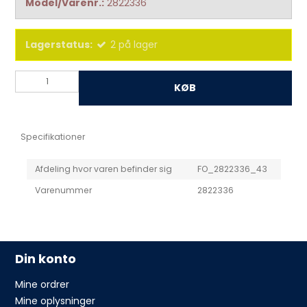
Model/Varenr.:
2822336
Lagerstatus:
2
på lager
KØB
Specifikationer
Afdeling hvor varen befinder sig
FO_2822336_43
Varenummer
2822336
Din konto
Mine ordrer
Mine oplysninger