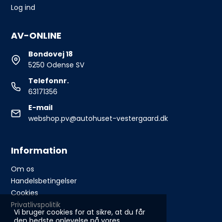
Log ind
AV-ONLINE
Bondovej 18
5250 Odense SV
Telefonnr.
63171356
E-mail
webshop.pv@autohuset-vestergaard.dk
Information
Om os
Handelsbetingelser
Cookies
Privatlivspolitik
Vi bruger cookies for at sikre, at du får
den bedste oplevelse på vores