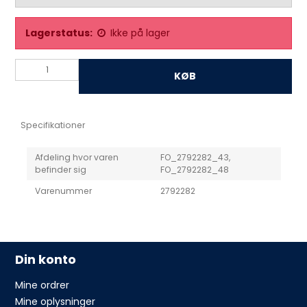
Lagerstatus:
Ikke på lager
KØB
Specifikationer
Afdeling hvor varen
FO_2792282_43,
befinder sig
FO_2792282_48
Varenummer
2792282
Din konto
Mine ordrer
Mine oplysninger