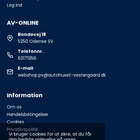
Log ind
AV-ONLINE
Bondovej 18
5250 Odense SV
Telefonnr.
63171356
E-mail
webshop.pv@autohuset-vestergaard.dk
Information
Om os
Handelsbetingelser
Cookies
Privatlivspolitik
Vi bruger cookies for at sikre, at du får
den bedste oplevelse på vores