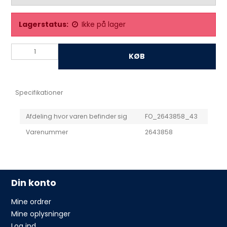
Lagerstatus:
Ikke på lager
KØB
Specifikationer
Afdeling hvor varen befinder sig
FO_2643858_43
Varenummer
2643858
Din konto
Mine ordrer
Mine oplysninger
Log ind