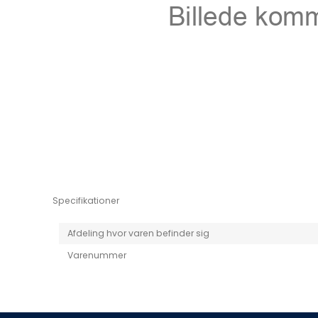
Niro EV
Picanto MY25
Specifikationer
Afdeling hvor varen befinder sig
Varenummer