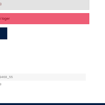
8
å lager
59468_55
8