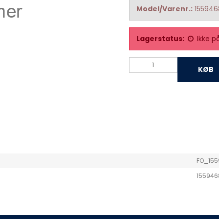
Model/Varenr.:
155946
Lagerstatus:
Ikke p
KØB
FO_15
155946