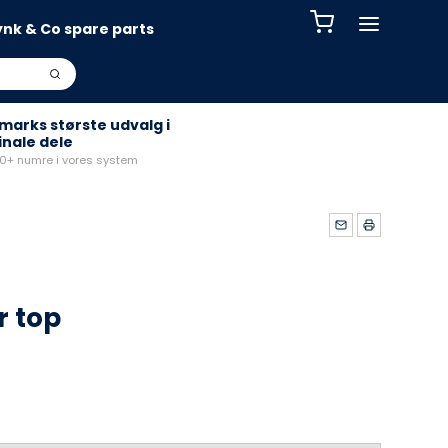
ynk & Co spare parts
arks største udvalg i
inale dele
+ numre i vores system
r top