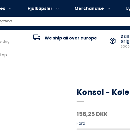
ies
Hjulkapsler
Merchandise
L
Volvo EX30
Danm
We ship all over europe
orig
verdag
Volvo EX40
60000
Volvo EC40
 top
Volvo EX90
Konsol - Køle
156,25 DKK
Ford