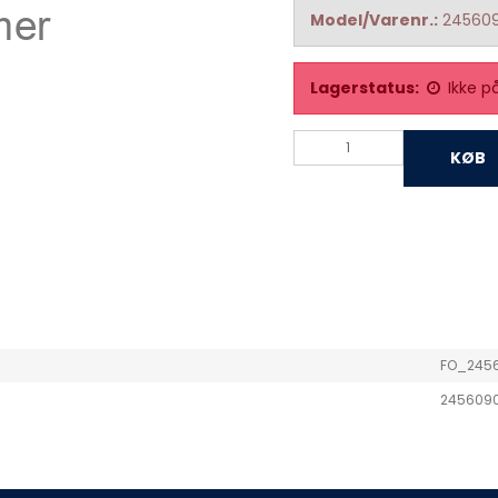
Model/Varenr.:
24560
Lagerstatus:
Ikke p
KØB
FO_245
245609