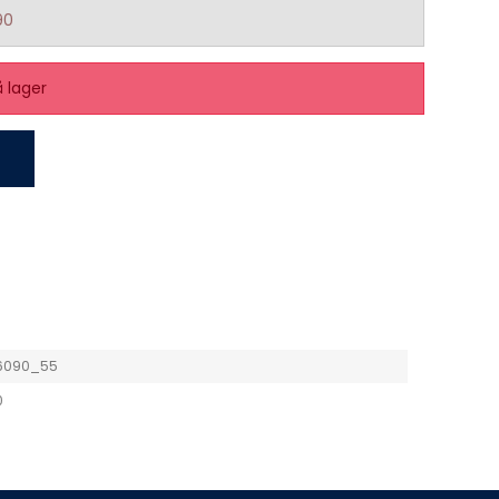
90
å lager
6090_55
0