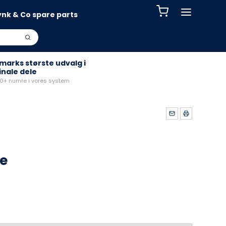
ynk & Co spare parts
arks største udvalg i
inale dele
+ numre i vores system
ge