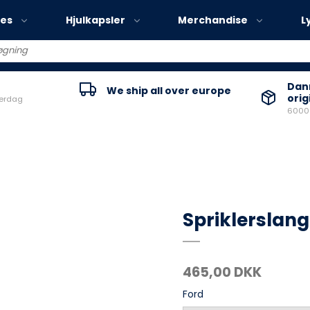
ies
Hjulkapsler
Merchandise
L
Volvo EX30
Danm
We ship all over europe
orig
verdag
Volvo EX40
60000
Volvo EC40
Volvo EX90
Spriklerslan
465,00 DKK
Ford