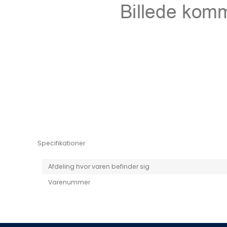
Niro EV
Picanto MY25
Specifikationer
Afdeling hvor varen befinder sig
Varenummer