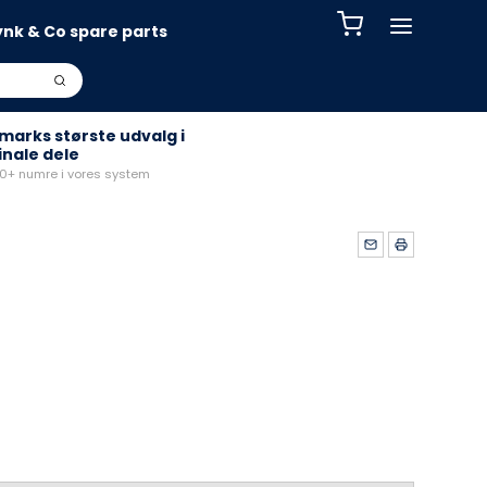
ynk & Co spare parts
arks største udvalg i
inale dele
+ numre i vores system