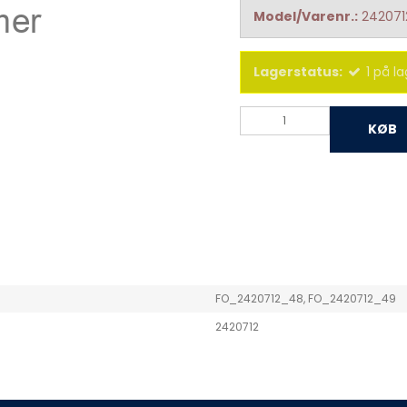
Model/Varenr.:
242071
Lagerstatus:
1
på la
KØB
FO_2420712_48, FO_2420712_49
2420712