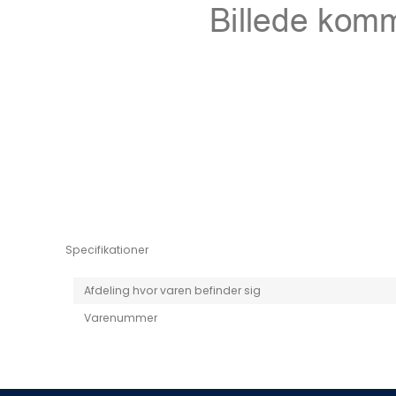
Niro EV
Picanto MY25
Specifikationer
Afdeling hvor varen befinder sig
Varenummer