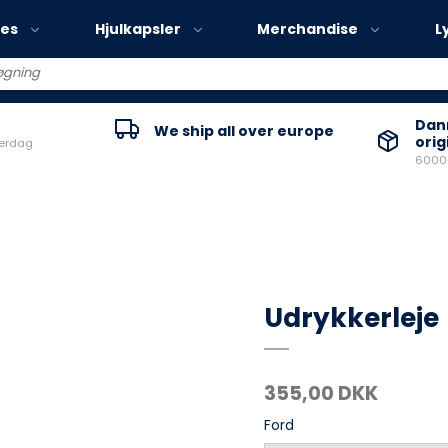
ies
Hjulkapsler
Merchandise
L
Volvo EX30
Danm
We ship all over europe
orig
verdag
Volvo EX40
60000
Volvo EC40
Volvo EX90
Udrykkerleje
355,00 DKK
Ford