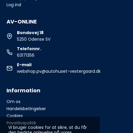
Log ind
AV-ONLINE
Bondovej 18
5250 Odense SV
Telefonnr.
63171356
E-mail
webshop.pv@autohuset-vestergaard.dk
Information
Om os
Handelsbetingelser
Cookies
Privatlivspolitik
Vi bruger cookies for at sikre, at du får
den bedste oplevelse på vores