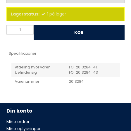
Lagerstatus:
1
på lager
KØB
Specifikationer
Afdeling hvor varen
FO_2013284_41,
befinder sig
FO_2013284_43
Varenummer
2013284
Din konto
Mine ordrer
Mine oplysninger