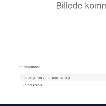
Niro EV
Picanto MY25
Specifikationer
Afdeling hvor varen befinder sig
Varenummer