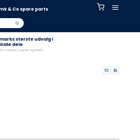
ynk & Co spare parts
arks største udvalg i
inale dele
+ numre i vores system