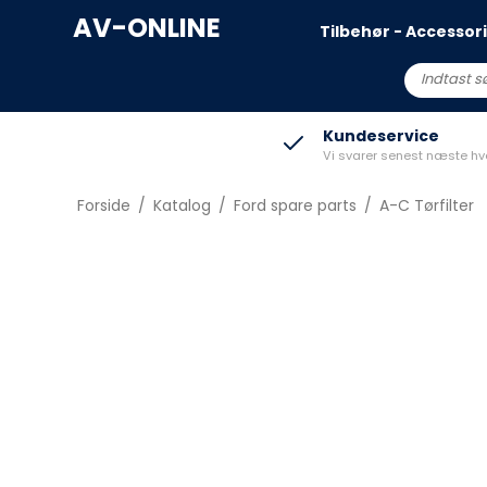
AV-ONLINE
Tilbehør - Accessor
Capri
R5
Kundeservice
Vi svarer senest næste h
Explorer All-Electic
Clio V
Kuga 2020->
Megane EV
Forside
/
Katalog
/
Ford spare parts
/
A-C Tørfilter
Puma Gen-E
Scenic E-Tech
Mustang Mach-e
2
EV3
3
EV4
4
EV6
EV9