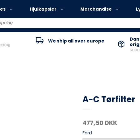
ies
Hjulkapsler
Merchandise
L
Volvo EX30
Danm
We ship all over europe
orig
verdag
Volvo EX40
60000
Volvo EC40
Volvo EX90
A-C Tørfilter
477,50 DKK
Ford