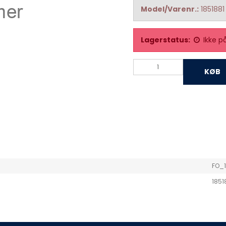
Model/Varenr.:
1851881
Lagerstatus:
Ikke p
KØB
FO_
1851