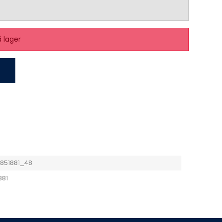
å lager
1851881_48
881