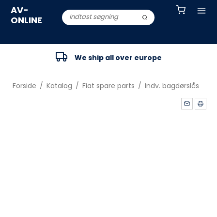
AV-
ONLINE
We ship all over europe
Forside
/
Katalog
/
Fiat spare parts
/
Indv. bagdørslås