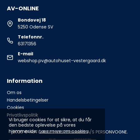
AV-ONLINE
Bondovej 18
5250 Odense SV
Telefonnr.
63171356
E-mail
webshop.pv@autohuset-vestergaard.dk
Information
Om os
Handelsbetingelser
Cookies
Privatlivspolitik
Vi bruger cookies for at sikre, at du får
den bedste oplevelse på vores
hjemmeside.
Læs mere om cookies
2026 © AUTOHUSET VESTERGAARD A/S PERSONVOGNE.