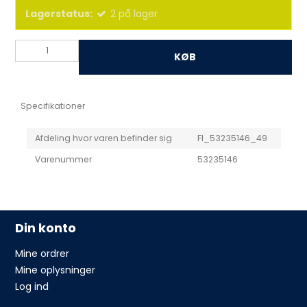
Lagerstatus:
2
på lager
KØB
Specifikationer
Afdeling hvor varen befinder sig
FI_53235146_49
Varenummer
53235146
Din konto
Mine ordrer
Mine oplysninger
Log ind