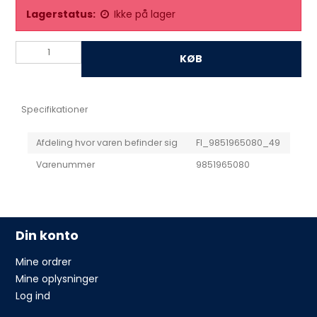
Lagerstatus:
Ikke på lager
KØB
Specifikationer
Afdeling hvor varen befinder sig
FI_9851965080_49
Varenummer
9851965080
Din konto
Mine ordrer
Mine oplysninger
Log ind