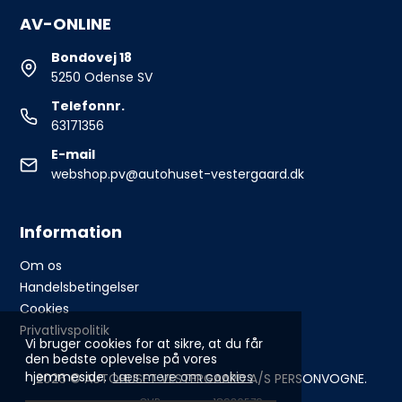
AV-ONLINE
Bondovej 18
5250 Odense SV
Telefonnr.
63171356
E-mail
webshop.pv@autohuset-vestergaard.dk
Information
Om os
Handelsbetingelser
Cookies
Privatlivspolitik
Vi bruger cookies for at sikre, at du får
den bedste oplevelse på vores
hjemmeside.
Læs mere om cookies
2026 © AUTOHUSET VESTERGAARD A/S PERSONVOGNE.