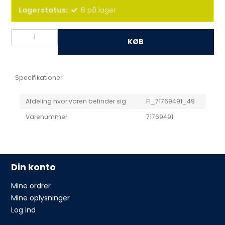
Lagerstatus:
6
på lager
KØB
Specifikationer
Afdeling hvor varen befinder sig
FI_71769491_49
Varenummer
71769491
Din konto
Mine ordrer
Mine oplysninger
Log ind