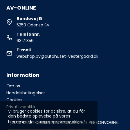
AV-ONLINE
Bondovej 18
5250 Odense SV
Telefonnr.
63171356
E-mail
webshop.pv@autohuset-vestergaard.dk
Information
Om os
Handelsbetingelser
Cookies
Privatlivspolitik
Vi bruger cookies for at sikre, at du får
den bedste oplevelse på vores
hjemmeside.
Læs mere om cookies
2026 © AUTOHUSET VESTERGAARD A/S PERSONVOGNE.