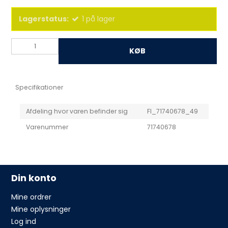
Lagerstatus:
1
på lager
KØB
Specifikationer
Afdeling hvor varen befinder sig
FI_71740678_49
Varenummer
71740678
Din konto
Mine ordrer
Mine oplysninger
Log ind