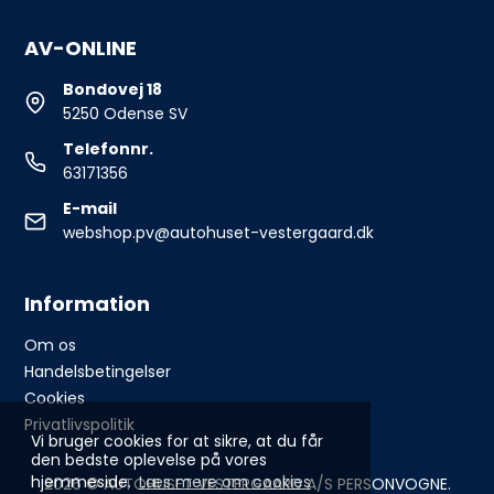
AV-ONLINE
Bondovej 18
5250 Odense SV
Telefonnr.
63171356
E-mail
webshop.pv@autohuset-vestergaard.dk
Information
Om os
Handelsbetingelser
Cookies
Privatlivspolitik
Vi bruger cookies for at sikre, at du får
den bedste oplevelse på vores
hjemmeside.
Læs mere om cookies
2026 © AUTOHUSET VESTERGAARD A/S PERSONVOGNE.