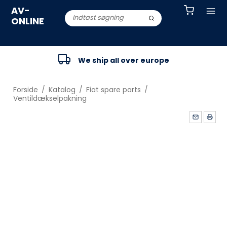
AV-
ONLINE
We ship all over europe
Forside
/
Katalog
/
Fiat spare parts
/
Ventildækselpakning