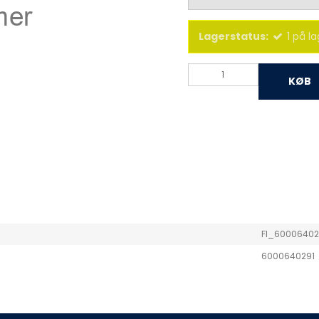
Lagerstatus:
1
på la
KØB
FI_60006402
6000640291