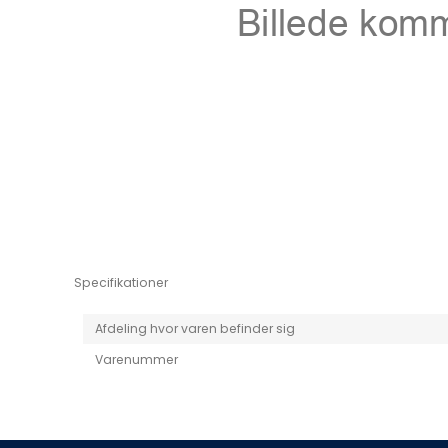
Niro EV
Picanto MY25
Specifikationer
Afdeling hvor varen befinder sig
Varenummer