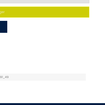
ger
91_49