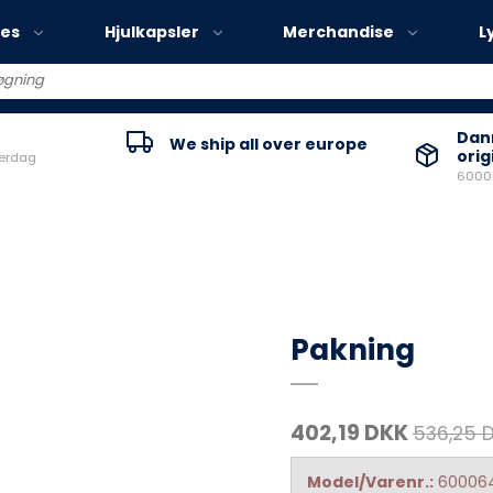
ies
Hjulkapsler
Merchandise
L
Volvo EX30
Danm
We ship all over europe
orig
verdag
Volvo EX40
60000
Volvo EC40
Volvo EX90
Pakning
402,19 DKK
536,25 
Model/Varenr.:
60006