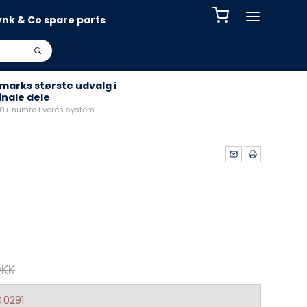
ynk & Co spare parts
arks største udvalg i
inale dele
+ numre i vores system
DKK
40291