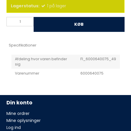
Lagerstatus:
1
på lager
KØB
Specifikationer
Afdeling hvor varen befinder
FI_6000640075_49
sig
Varenummer
6000640075
Din konto
Mine ordrer
Mine oplysninger
Log ind