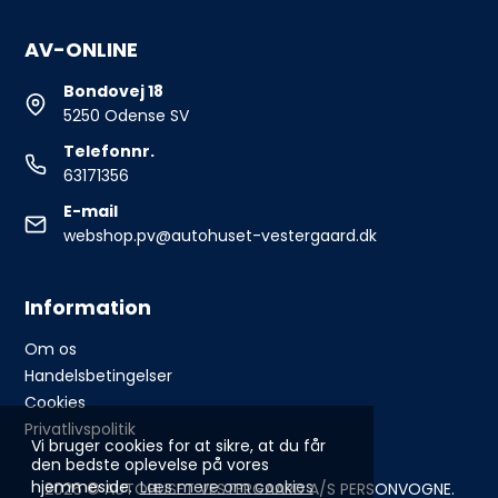
AV-ONLINE
Bondovej 18
5250 Odense SV
Telefonnr.
63171356
E-mail
webshop.pv@autohuset-vestergaard.dk
Information
Om os
Handelsbetingelser
Cookies
Privatlivspolitik
Vi bruger cookies for at sikre, at du får
den bedste oplevelse på vores
hjemmeside.
Læs mere om cookies
2026 © AUTOHUSET VESTERGAARD A/S PERSONVOGNE.