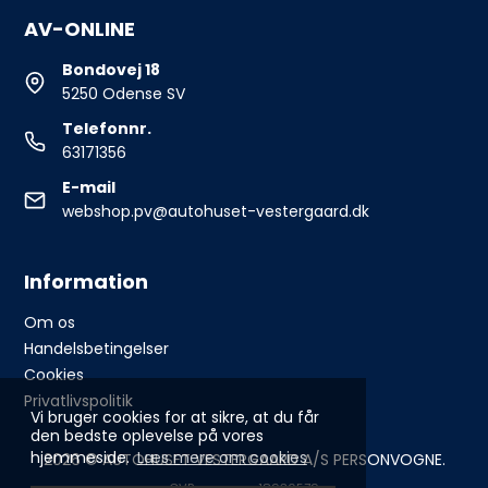
AV-ONLINE
Bondovej 18
5250 Odense SV
Telefonnr.
63171356
E-mail
webshop.pv@autohuset-vestergaard.dk
Information
Om os
Handelsbetingelser
Cookies
Privatlivspolitik
Vi bruger cookies for at sikre, at du får
den bedste oplevelse på vores
hjemmeside.
Læs mere om cookies
2026 © AUTOHUSET VESTERGAARD A/S PERSONVOGNE.