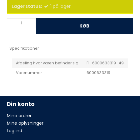
Lagerstatus:
1
på lager
KØB
Specifikationer
Afdeling hvor varen befinder sig
FI_6000633319_49
Varenummer
6000633319
Din konto
Mine ordrer
Mine oplysninger
Log ind