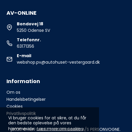
AV-ONLINE
Bondovej 18
5250 Odense SV
Telefonnr.
63171356
E-mail
webshop.pv@autohuset-vestergaard.dk
Information
Om os
Handelsbetingelser
Cookies
Privatlivspolitik
Vi bruger cookies for at sikre, at du får
den bedste oplevelse på vores
hjemmeside.
Læs mere om cookies
2026 © AUTOHUSET VESTERGAARD A/S PERSONVOGNE.