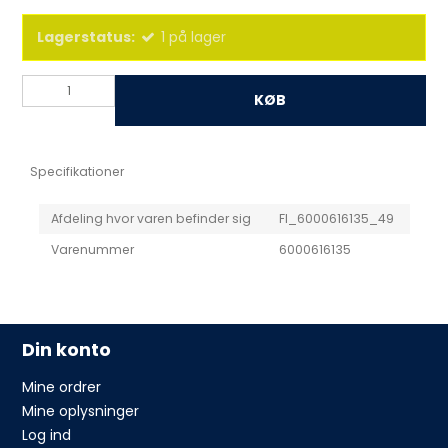
Lagerstatus:
1
på lager
KØB
Specifikationer
Afdeling hvor varen befinder sig
FI_6000616135_49
Varenummer
6000616135
Din konto
Mine ordrer
Mine oplysninger
Log ind