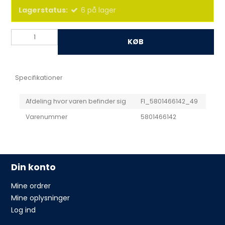
Lagerstatus:
6
på lager
KØB
Specifikationer
Afdeling hvor varen befinder sig
FI_5801466142_49
Varenummer
5801466142
Din konto
Mine ordrer
Mine oplysninger
Log ind