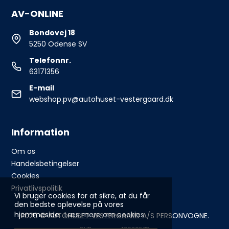
AV-ONLINE
Bondovej 18
5250 Odense SV
Telefonnr.
63171356
E-mail
webshop.pv@autohuset-vestergaard.dk
Information
Om os
Handelsbetingelser
Cookies
Privatlivspolitik
Vi bruger cookies for at sikre, at du får
den bedste oplevelse på vores
hjemmeside.
Læs mere om cookies
2026 © AUTOHUSET VESTERGAARD A/S PERSONVOGNE.