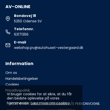
AV-ONLINE
Bondovej 18
5250 Odense SV
Telefonnr.
63171356
E-mail
webshop.pv@autohuset-vestergaard.dk
Information
Om os
Handelsbetingelser
Cookies
Privatlivspolitik
Vi bruger cookies for at sikre, at du får
den bedste oplevelse på vores
hjemmeside.
Læs mere om cookies
2026 © AUTOHUSET VESTERGAARD A/S PERSONVOGNE.