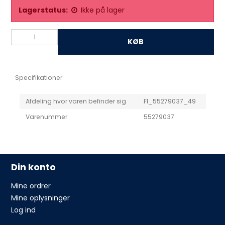
Lagerstatus:
Ikke på lager
KØB
Specifikationer
Afdeling hvor varen befinder sig
FI_55279037_49
Varenummer
55279037
Din konto
Mine ordrer
Mine oplysninger
Log ind