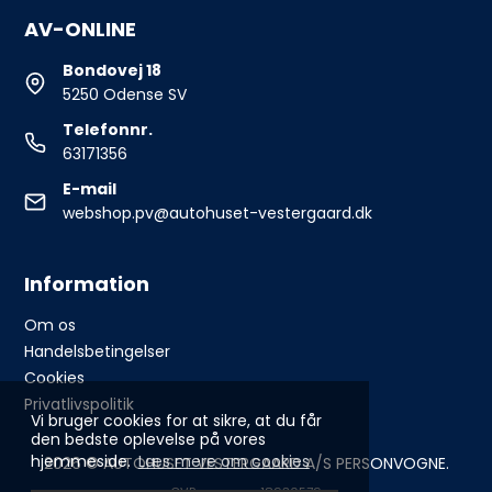
AV-ONLINE
Bondovej 18
5250 Odense SV
Telefonnr.
63171356
E-mail
webshop.pv@autohuset-vestergaard.dk
Information
Om os
Handelsbetingelser
Cookies
Privatlivspolitik
Vi bruger cookies for at sikre, at du får
den bedste oplevelse på vores
hjemmeside.
Læs mere om cookies
2026 © AUTOHUSET VESTERGAARD A/S PERSONVOGNE.