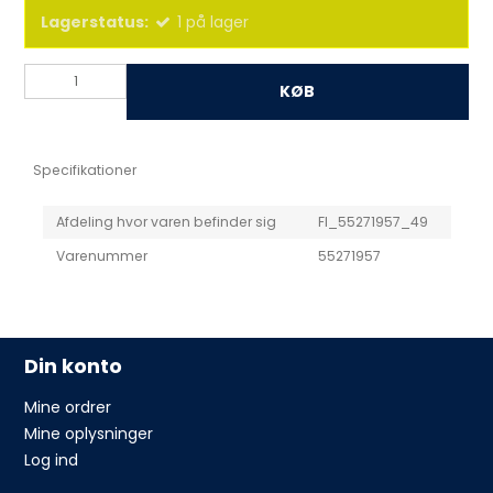
Lagerstatus:
1
på lager
KØB
Specifikationer
Afdeling hvor varen befinder sig
FI_55271957_49
Varenummer
55271957
Din konto
Mine ordrer
Mine oplysninger
Log ind