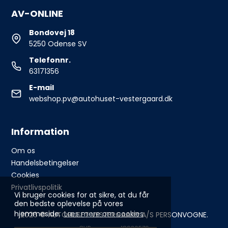
AV-ONLINE
Bondovej 18
5250 Odense SV
Telefonnr.
63171356
E-mail
webshop.pv@autohuset-vestergaard.dk
Information
Om os
Handelsbetingelser
Cookies
Privatlivspolitik
Vi bruger cookies for at sikre, at du får
den bedste oplevelse på vores
hjemmeside.
Læs mere om cookies
2026 © AUTOHUSET VESTERGAARD A/S PERSONVOGNE.