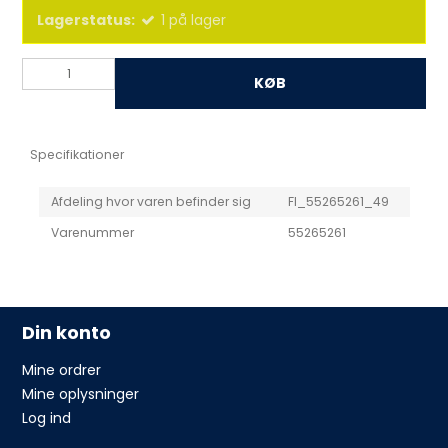
Lagerstatus:
1
på lager
KØB
Specifikationer
Afdeling hvor varen befinder sig
FI_55265261_49
Varenummer
55265261
Din konto
Mine ordrer
Mine oplysninger
Log ind