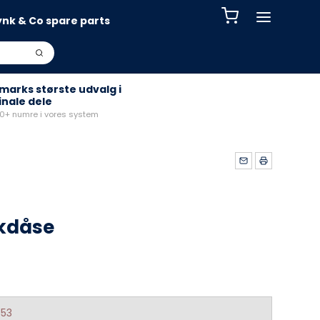
ynk & Co spare parts
arks største udvalg i
inale dele
+ numre i vores system
kdåse
853