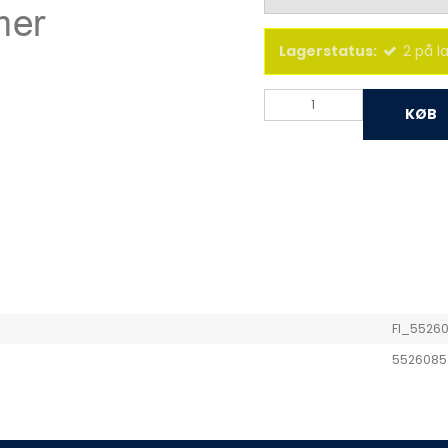
Lagerstatus:
2
på l
KØB
FI_5526
5526085