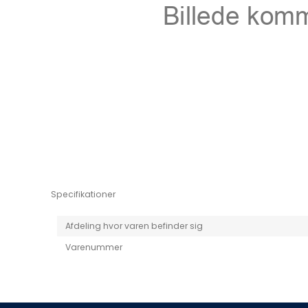
Niro EV
Picanto MY25
Specifikationer
Afdeling hvor varen befinder sig
Varenummer