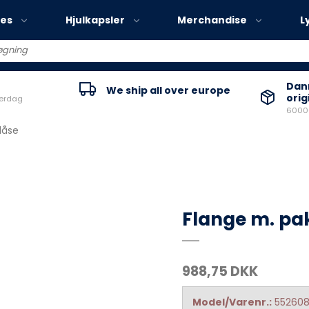
ies
Hjulkapsler
Merchandise
L
Volvo EX30
Danm
We ship all over europe
orig
verdag
Volvo EX40
60000
Volvo EC40
dåse
Volvo EX90
Flange m. pa
988,75 DKK
Model/Varenr.:
55260