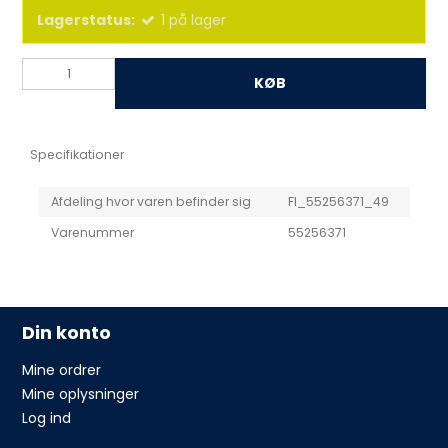
Lagerstatus:
1
på lager
KØB
Specifikationer
Afdeling hvor varen befinder sig
FI_55256371_49
Varenummer
55256371
Din konto
Mine ordrer
Mine oplysninger
Log ind