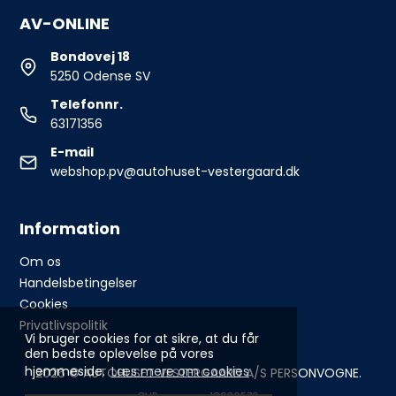
AV-ONLINE
Bondovej 18
5250 Odense SV
Telefonnr.
63171356
E-mail
webshop.pv@autohuset-vestergaard.dk
Information
Om os
Handelsbetingelser
Cookies
Privatlivspolitik
Vi bruger cookies for at sikre, at du får
den bedste oplevelse på vores
hjemmeside.
Læs mere om cookies
2026 © AUTOHUSET VESTERGAARD A/S PERSONVOGNE.