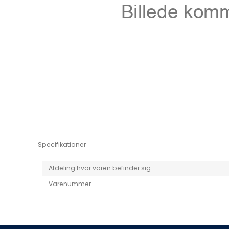
Niro EV
Picanto MY25
Specifikationer
Afdeling hvor varen befinder sig
Varenummer