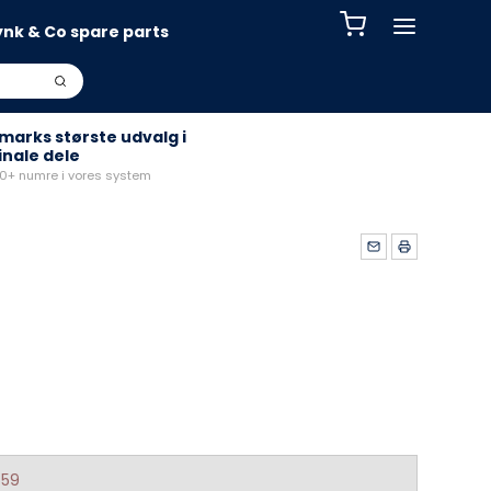
ynk & Co spare parts
arks største udvalg i
inale dele
+ numre i vores system
559