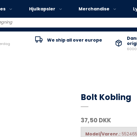
ies
Hjulkapsler
Merchandise
L
Volvo EX30
Danm
We ship all over europe
orig
verdag
Volvo EX40
60000
Volvo EC40
Volvo EX90
Bolt Kobling
37,50 DKK
Model/Varenr.:
55246