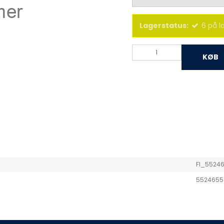
Lagerstatus:
6
på l
KØB
FI_5524
5524655